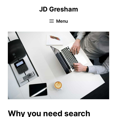
Skip
JD Gresham
to
content
Menu
Why you need search